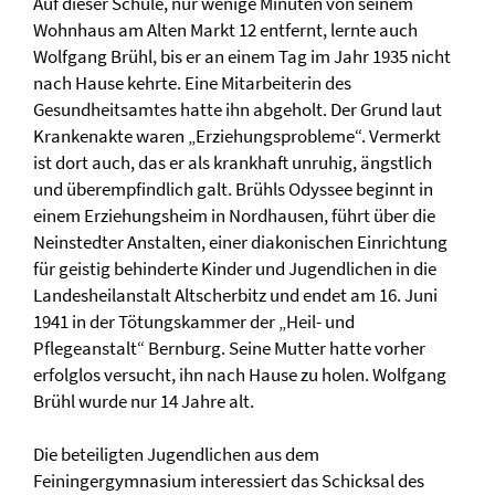
Auf dieser Schule, nur wenige Minuten von seinem
Wohnhaus am Alten Markt 12 entfernt, lernte auch
Wolfgang Brühl, bis er an einem Tag im Jahr 1935 nicht
nach Hause kehrte. Eine Mitarbeiterin des
Gesundheitsamtes hatte ihn abgeholt. Der Grund laut
Krankenakte waren „Erziehungsprobleme“. Vermerkt
ist dort auch, das er als krankhaft unruhig, ängstlich
und überempfindlich galt. Brühls Odyssee beginnt in
einem Erziehungsheim in Nordhausen, führt über die
Neinstedter Anstalten, einer diakonischen Einrichtung
für geistig behinderte Kinder und Jugendlichen in die
Landesheilanstalt Altscherbitz und endet am 16. Juni
1941 in der Tötungskammer der „Heil- und
Pflegeanstalt“ Bernburg. Seine Mutter hatte vorher
erfolglos versucht, ihn nach Hause zu holen. Wolfgang
Brühl wurde nur 14 Jahre alt.
Die beteiligten Jugendlichen aus dem
Feiningergymnasium interessiert das Schicksal des