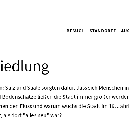
Hauptnavigation
BESUCH
STANDORTE
AU
(Desktop)
Siedlung
: Salz und Saale sorgten dafür, dass sich Menschen i
 Bodenschätze ließen die Stadt immer größer werden
hen den Fluss und warum wuchs die Stadt im 19. Jah
 als dort "alles neu" war?